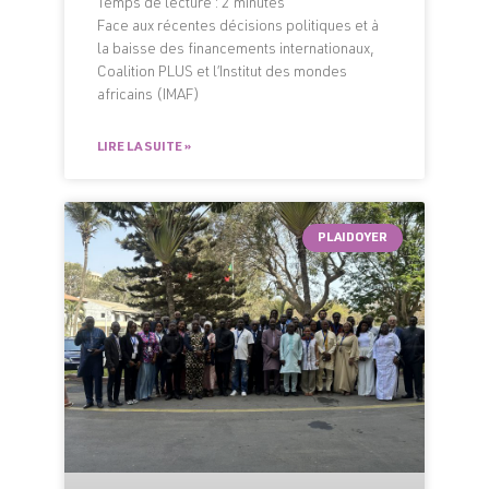
Temps de lecture :
2
minutes
Face aux récentes décisions politiques et à
la baisse des financements internationaux,
Coalition PLUS et l’Institut des mondes
africains (IMAF)
LIRE LA SUITE »
PLAIDOYER