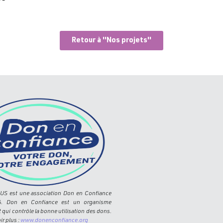
Retour à ''Nos projets''
LUS est une association Don en Confiance
6. Don en Confiance est un organisme
qui contrôle la bonne utilisation des dons.
ir plus :
www.donenconfiance.org