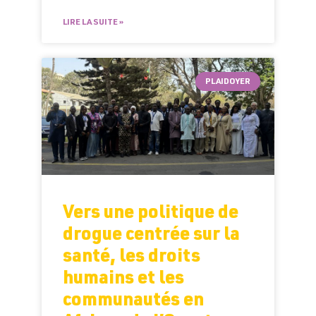
LIRE LA SUITE »
PLAIDOYER
Vers une politique de
drogue centrée sur la
santé, les droits
humains et les
communautés en