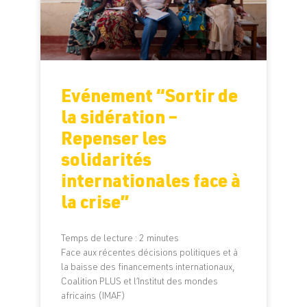
Evénement “Sortir de
la sidération –
Repenser les
solidarités
internationales face à
la crise”
Temps de lecture :
2
minutes
Face aux récentes décisions politiques et à
la baisse des financements internationaux,
Coalition PLUS et l’Institut des mondes
africains (IMAF)