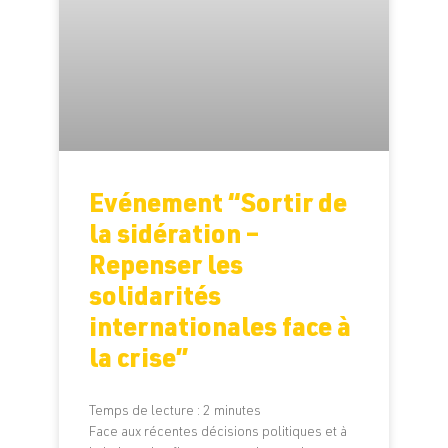
Evénement “Sortir de
la sidération –
Repenser les
solidarités
internationales face à
la crise”
Temps de lecture :
2
minutes
Face aux récentes décisions politiques et à